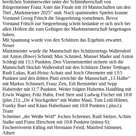
herrlichen Sommerwetter unter der Schirmherrschaft von
Bürgermeister Franz Aster das Finale mit 10 Mannschaften um den
Titel „Marktmeister 2025“ statt. Nach spannenden Spielen konnte
Vorstand Georg Fritsch die Siegerehrung vornehmen. Bevor
Vorstand Fritsch zur Siegerehrung schritt bedankte er sich noch bei
allen Helfern die zum Gelingen der Marktmeisterschaft beigetragen
haben.
Mit Spannung wurde von den Schützen das Ergebnis erwartet.
Neuer
Marktmeister wurde die Mannschaft des Schützenrings Wallersdorf
mit Anton (Biwe) Schmid; Max Schmied, Manuel Mader und Anton
Schlegl mit 15:3 Punkten. Den Vizemeistertitel sicherte sich die
Mannschaft Skiclub Wallersdorf mit den Schützen Dieter Tettinger,
Rudi Lukas, Karl-Heinz Achatz und Josch Obermeier mit 13:5
Punkten und den dritten Platz erreichte die Mannschaft „13 Halbe“
mit Markus Schinnerl, Franz Zeis, Edi Bernstetter und Sepp
Habereder mit 11:7 Punkten. Weiter folgten Hubertus Haidlfing mit
Erwin Wagner, Fritz Hahn, Fred Sterr und Ludwig Fischer mit 10:8
(plus 21); „De 4 Stockgeilen“ mit Walter Maul, Tom Leitl-Hilmer,
Franky Baer und Klaus Haberhauer mit 10:8 Punkten ( plus1);
Team
Schreiner „der Weiße Wolf“ Jochen Schreiner, Rudi Stelzer, Achim
Stalke und Franz Hirschorn mit 10:8 Punkten (minus 6);
Fischereiverein Ettling mit Hermann Fröstl, Manfred Stömmer,
Albert