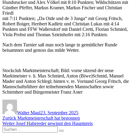
Hundsrucker und Alex Völkel mit 8:10 Punkten; Wildschützen mit
Günther Pfeffer, Markus Kramer, Markus Fischer und Christian
Friedl
mit 7:11 Punkten; „Da Oide und de 3 Junga“ mit Georg Fritsch,
Robert Boiger, Heribert Kadletz und Christian Lukas mit 4:14
Punkten und FFW Wallersdorf mit Daniel Cretti, Florian Schmied,
Viola Probst und Thomas Szteinhofer mit 2:16 Punkten.
Nach dem Turnier saß man noch lange in gemütlicher Runde
beisammen und genoss das milde Wetter.
Stockclub Marktmeisterschaft; Bild: vorne sitzend der neue
Marktmeister v. li. Max Schmied, Anton (Biwe)Schmid, Manuel
Mader und Anton Schlegl; hinten v. re. Vorstand Georg Fritsch, die
Mannschaftsführer der teilnehmenden Mannschaften sowie
Schirmherr und Bürgermeister Franz Aster
Autor
Veröffentlicht
am
Walter Maul
23. September 2025
Beitragsnavigation
Vorheriger
Zurück
Marktmeisterschaft hat begonnen
Nächster
Beitrag:
Weiter
Josef Habereder gewinnt den Hauptpreis
Suchen
Beitrag:
Suchen
nach: